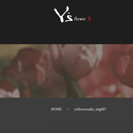
HOME
ysflowersaika_img007