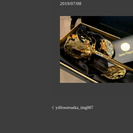
2019/07/08
ysflowersaika_img007