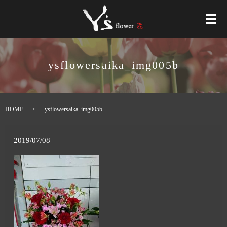
メ
ysflowersaika_img005b
HOME
ysflowersaika_img005b
2019/07/08