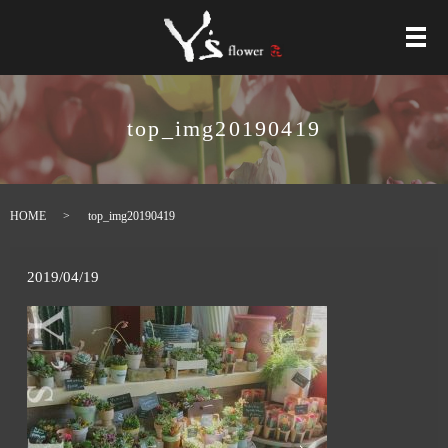
メ
top_img20190419
HOME
top_img20190419
2019/04/19