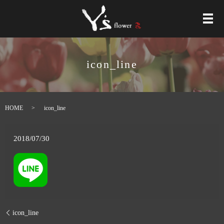
メ
icon_line
HOME
icon_line
2018/07/30
icon_line