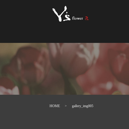
HOME
gallery_img005